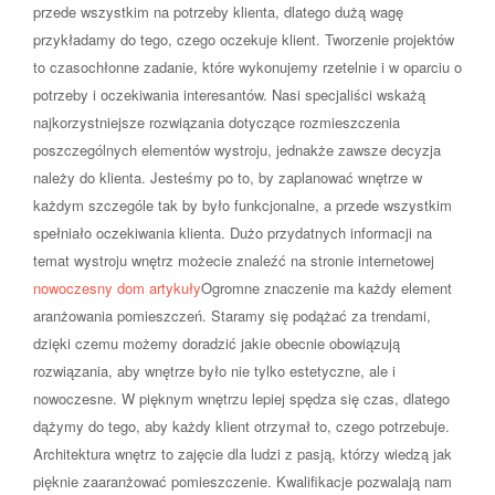
przede wszystkim na potrzeby klienta, dlatego dużą wagę
przykładamy do tego, czego oczekuje klient. Tworzenie projektów
to czasochłonne zadanie, które wykonujemy rzetelnie i w oparciu o
potrzeby i oczekiwania interesantów. Nasi specjaliści wskażą
najkorzystniejsze rozwiązania dotyczące rozmieszczenia
poszczególnych elementów wystroju, jednakże zawsze decyzja
należy do klienta. Jesteśmy po to, by zaplanować wnętrze w
każdym szczególe tak by było funkcjonalne, a przede wszystkim
spełniało oczekiwania klienta. Dużo przydatnych informacji na
temat wystroju wnętrz możecie znaleźć na stronie internetowej
nowoczesny dom artykuły
Ogromne znaczenie ma każdy element
aranżowania pomieszczeń. Staramy się podążać za trendami,
dzięki czemu możemy doradzić jakie obecnie obowiązują
rozwiązania, aby wnętrze było nie tylko estetyczne, ale i
nowoczesne. W pięknym wnętrzu lepiej spędza się czas, dlatego
dążymy do tego, aby każdy klient otrzymał to, czego potrzebuje.
Architektura wnętrz to zajęcie dla ludzi z pasją, którzy wiedzą jak
pięknie zaaranżować pomieszczenie. Kwalifikacje pozwalają nam