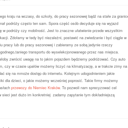
ego kraju na wczasy, do szkoły, do pracy sezonowej bądź na stałe za granic
inał podróży często ten sam. Spora część osób decyduje się na wyjazd
w podróży czy mobilność. Jest to znaczne ułatwienie przede wszystkim
cji. Zdołamy w tedy być niezależni, postawić na zwiedzanie i być ciągle w
u pracy lub do pracy sezonowej i zabieramy ze sobą jedynie rzeczy
ogodnego,taniego transportu do wyselekcjonowanego przez nas miejsca.
ałoby zwrócić uwagę na to jakim pojazdem będziemy podróżować. Czy auto
m, czy w czasie upałów możemy liczyć na klimatyzację, a w trakcie zimy na
dać się na mmoże dostęp do internetu. Kolejnym udogodnieniem jakie
iki dla dzieci, o jakie możemy wcześniej poprosić. Takie firmy możemy
hasłach
przewozy do Niemiec Kraków
. To pozwoli nam sprecyzować cel
 sieci jest dużo im konkretniej zadamy zapytanie tym dokładniejszą