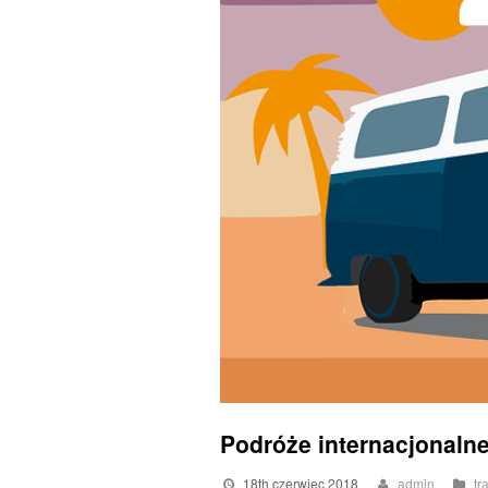
Podróże internacjonal
18th czerwiec 2018
admin
tr