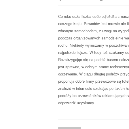
Co roku duża liczba osób odjeżdża z nasz
naszego kraju. Powodów jest mrowie ale f
własnym samochodem, z uwagi na wygodę 
podczas organizowanych samodzielnie waka
ruchu. Niekiedy wyruszamy w poszukiwani
najpotrzebniejsze. W tedy też szukamy d
Rozstrzygając się na podróż busem należ
jest sprawne, w dobrym stanie techniczny
ogrzewanie. W ciągu długiej podróży przy
proponują dobre firmy przewozowe są fotel
znaleźć w internecie szukając po takich 
podróży bo przewoźników reklamujących w
odpowiedź uzyskamy.